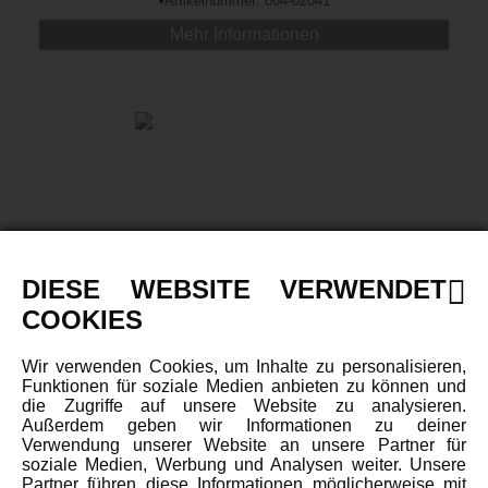
•
Artikelnummer: 004-02041
Mehr Informationen
02042 HINTERE DÄMPFERBRÜCKE
DIESE WEBSITE VERWENDET
COOKIES
Wir verwenden Cookies, um Inhalte zu personalisieren,
Funktionen für soziale Medien anbieten zu können und
•
Artikelnummer: 004-02042
die Zugriffe auf unsere Website zu analysieren.
Mehr Informationen
Außerdem geben wir Informationen zu deiner
Verwendung unserer Website an unsere Partner für
soziale Medien, Werbung und Analysen weiter. Unsere
Partner führen diese Informationen möglicherweise mit