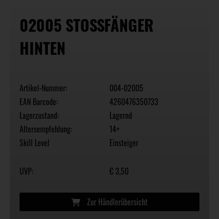
02005 STOSSFÄNGER H
INTEN
Artikel-Nummer:
004-02005
EAN Barcode:
4260476350733
Lagerzustand:
Lagernd
Altersempfehlung:
14+
Skill Level
Einsteiger
UVP:
€ 3,50
Zur Händlerübersicht