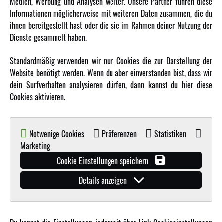
Medien, Werbung und Analysen weiter. Unsere Partner führen diese
Karriere
Informationen möglicherweise mit weiteren Daten zusammen, die du
Amewi Kataloge
ihnen bereitgestellt hast oder die sie im Rahmen deiner Nutzung der
Dienste gesammelt haben.
MEHR VON AMEWI
Standardmäßig verwenden wir nur Cookies die zur Darstellung der
Website benötigt werden. Wenn du aber einverstanden bist, dass wir
AMXRacing - Qualitäts RC-Zubehör
dein Surfverhalten analysieren dürfen, dann kannst du hier diese
Amewi Construction - Nutzfahrzeuge
Cookies aktivieren.
Malinos - Die kreative Seite von Amewi
Werden Sie Amewi Händler
Notwenige Cookies
Präferenzen
Statistiken
Amewi B2B-Shop
Marketing
Cookie Einstellungen speichern
Details anzeigen