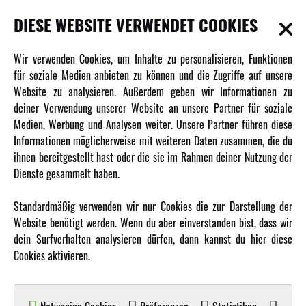
DIESE WEBSITE VERWENDET COOKIES
INFORMATIONEN
Wir verwenden Cookies, um Inhalte zu personalisieren, Funktionen
für soziale Medien anbieten zu können und die Zugriffe auf unsere
Newsletter
Website zu analysieren. Außerdem geben wir Informationen zu
Über uns
deiner Verwendung unserer Website an unsere Partner für soziale
Medien, Werbung und Analysen weiter. Unsere Partner führen diese
Karriere
Informationen möglicherweise mit weiteren Daten zusammen, die du
Amewi Kataloge
ihnen bereitgestellt hast oder die sie im Rahmen deiner Nutzung der
Dienste gesammelt haben.
MEHR VON AMEWI
Standardmäßig verwenden wir nur Cookies die zur Darstellung der
Website benötigt werden. Wenn du aber einverstanden bist, dass wir
AMXRacing - Qualitäts RC-Zubehör
dein Surfverhalten analysieren dürfen, dann kannst du hier diese
Amewi Construction - Nutzfahrzeuge
Cookies aktivieren.
Malinos - Die kreative Seite von Amewi
Werden Sie Amewi Händler