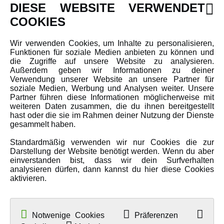
DIESE WEBSITE VERWENDET
Newsletter
COOKIES
Über uns
Wir verwenden Cookies, um Inhalte zu personalisieren,
Karriere
Funktionen für soziale Medien anbieten zu können und
Amewi Kataloge
die Zugriffe auf unsere Website zu analysieren.
Außerdem geben wir Informationen zu deiner
Verwendung unserer Website an unsere Partner für
soziale Medien, Werbung und Analysen weiter. Unsere
MEHR VON AMEWI
Partner führen diese Informationen möglicherweise mit
weiteren Daten zusammen, die du ihnen bereitgestellt
hast oder die sie im Rahmen deiner Nutzung der Dienste
AMXRacing - Qualitäts RC-Zubehör
gesammelt haben.
Amewi Construction - Nutzfahrzeuge
Standardmäßig verwenden wir nur Cookies die zur
Malinos - Die kreative Seite von Amewi
Darstellung der Website benötigt werden. Wenn du aber
einverstanden bist, dass wir dein Surfverhalten
Werden Sie Amewi Händler
analysieren dürfen, dann kannst du hier diese Cookies
aktivieren.
Amewi B2B-Shop
Notwenige Cookies
Präferenzen