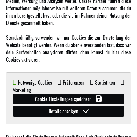
Medien, Werbung und Analysen weiter. Unsere Partner führen diese
Karriere
Informationen möglicherweise mit weiteren Daten zusammen, die du
Amewi Kataloge
ihnen bereitgestellt hast oder die sie im Rahmen deiner Nutzung der
Dienste gesammelt haben.
MEHR VON AMEWI
Standardmäßig verwenden wir nur Cookies die zur Darstellung der
Website benötigt werden. Wenn du aber einverstanden bist, dass wir
AMXRacing - Qualitäts RC-Zubehör
dein Surfverhalten analysieren dürfen, dann kannst du hier diese
Amewi Construction - Nutzfahrzeuge
Cookies aktivieren.
Malinos - Die kreative Seite von Amewi
Werden Sie Amewi Händler
Notwenige Cookies
Präferenzen
Statistiken
Amewi B2B-Shop
Marketing
Cookie Einstellungen speichern
Details anzeigen