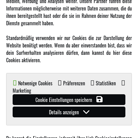
Medien, Werbung und Analysen weiter. Unsere Partner führen diese
Karriere
Informationen möglicherweise mit weiteren Daten zusammen, die du
Amewi Kataloge
ihnen bereitgestellt hast oder die sie im Rahmen deiner Nutzung der
Dienste gesammelt haben.
MEHR VON AMEWI
Standardmäßig verwenden wir nur Cookies die zur Darstellung der
Website benötigt werden. Wenn du aber einverstanden bist, dass wir
AMXRacing - Qualitäts RC-Zubehör
dein Surfverhalten analysieren dürfen, dann kannst du hier diese
Amewi Construction - Nutzfahrzeuge
Cookies aktivieren.
Malinos - Die kreative Seite von Amewi
Werden Sie Amewi Händler
Notwenige Cookies
Präferenzen
Statistiken
Amewi B2B-Shop
Marketing
Cookie Einstellungen speichern
Details anzeigen