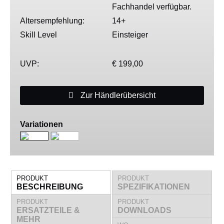
Fachhandel verfügbar.
Altersempfehlung:
14+
Skill Level
Einsteiger
UVP:
€ 199,00
Zur Händlerübersicht
Variationen
PRODUKT
PRODUKT
BESCHREIBUNG
SPEZIFIKATIONEN
PRODUKT
PRODUKT
ERSATZTEILE &
DOWNLOADS
MEHR