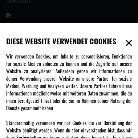
LANGUAGE
INFORMATIONEN
DIESE WEBSITE VERWENDET COOKIES
Newsletter
Wir verwenden Cookies, um Inhalte zu personalisieren, Funktionen
Über uns
für soziale Medien anbieten zu können und die Zugriffe auf unsere
Website zu analysieren. Außerdem geben wir Informationen zu
Karriere
deiner Verwendung unserer Website an unsere Partner für soziale
Amewi Kataloge
Medien, Werbung und Analysen weiter. Unsere Partner führen diese
Informationen möglicherweise mit weiteren Daten zusammen, die du
ihnen bereitgestellt hast oder die sie im Rahmen deiner Nutzung der
MEHR VON AMEWI
Dienste gesammelt haben.
AMXRacing - Qualitäts RC-Zubehör
Standardmäßig verwenden wir nur Cookies die zur Darstellung der
Amewi Construction - Nutzfahrzeuge
Website benötigt werden. Wenn du aber einverstanden bist, dass wir
Malinos - Die kreative Seite von Amewi
dein Surfverhalten analysieren dürfen, dann kannst du hier diese