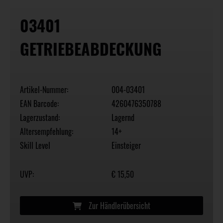
03401
GETRIEBEABDECKUNG
Artikel-Nummer:
004-03401
EAN Barcode:
4260476350788
Lagerzustand:
Lagernd
Altersempfehlung:
14+
Skill Level
Einsteiger
UVP:
€ 15,50
Zur Händlerübersicht