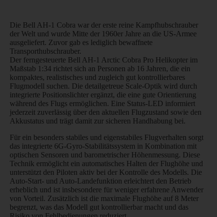
Die Bell AH-1 Cobra war der erste reine Kampfhubschrauber
der Welt und wurde Mitte der 1960er Jahre an die US-Armee
ausgeliefert. Zuvor gab es lediglich bewaffnete
Transporthubschrauber.
Der ferngesteuerte Bell AH-1 Arctic Cobra Pro Helikopter im
Maßstab 1:34 richtet sich an Personen ab 16 Jahren, die ein
kompaktes, realistisches und zugleich gut kontrollierbares
Flugmodell suchen. Die detailgetreue Scale-Optik wird durch
integrierte Positionslichter ergänzt, die eine gute Orientierung
während des Flugs ermöglichen. Eine Status-LED informiert
jederzeit zuverlässig über den aktuellen Flugzustand sowie den
Akkustatus und trägt damit zur sicheren Handhabung bei.
Für ein besonders stabiles und eigenstabiles Flugverhalten sorgt
das integrierte 6G-Gyro-Stabilitätssystem in Kombination mit
optischen Sensoren und barometrischer Höhenmessung. Diese
Technik ermöglicht ein automatisches Halten der Flughöhe und
unterstützt den Piloten aktiv bei der Kontrolle des Modells. Die
Auto-Start- und Auto-Landefunktion erleichtert den Betrieb
erheblich und ist insbesondere für weniger erfahrene Anwender
von Vorteil. Zusätzlich ist die maximale Flughöhe auf 8 Meter
begrenzt, was das Modell gut kontrollierbar macht und das
Risiko von Fehlbedienungen reduziert.