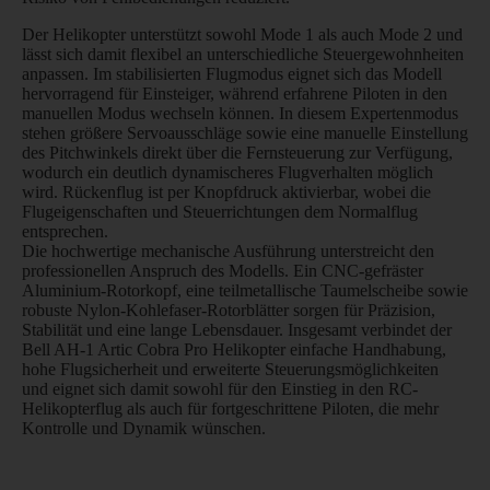
Der Helikopter unterstützt sowohl Mode 1 als auch Mode 2 und
lässt sich damit flexibel an unterschiedliche Steuergewohnheiten
anpassen. Im stabilisierten Flugmodus eignet sich das Modell
hervorragend für Einsteiger, während erfahrene Piloten in den
manuellen Modus wechseln können. In diesem Expertenmodus
stehen größere Servoausschläge sowie eine manuelle Einstellung
des Pitchwinkels direkt über die Fernsteuerung zur Verfügung,
wodurch ein deutlich dynamischeres Flugverhalten möglich
wird. Rückenflug ist per Knopfdruck aktivierbar, wobei die
Flugeigenschaften und Steuerrichtungen dem Normalflug
entsprechen.
Die hochwertige mechanische Ausführung unterstreicht den
professionellen Anspruch des Modells. Ein CNC-gefräster
Aluminium-Rotorkopf, eine teilmetallische Taumelscheibe sowie
robuste Nylon-Kohlefaser-Rotorblätter sorgen für Präzision,
Stabilität und eine lange Lebensdauer. Insgesamt verbindet der
Bell AH-1 Artic Cobra Pro Helikopter einfache Handhabung,
hohe Flugsicherheit und erweiterte Steuerungsmöglichkeiten
und eignet sich damit sowohl für den Einstieg in den RC-
Helikopterflug als auch für fortgeschrittene Piloten, die mehr
Kontrolle und Dynamik wünschen.