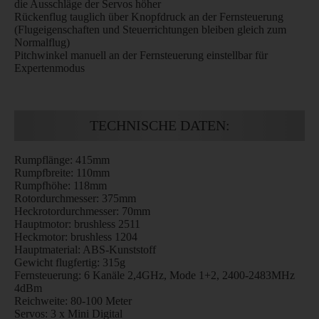
die Ausschläge der Servos höher
Rückenflug tauglich über Knopfdruck an der Fernsteuerung
(Flugeigenschaften und Steuerrichtungen bleiben gleich zum
Normalflug)
Pitchwinkel manuell an der Fernsteuerung einstellbar für
Expertenmodus
TECHNISCHE DATEN:
Rumpflänge: 415mm
Rumpfbreite: 110mm
Rumpfhöhe: 118mm
Rotordurchmesser: 375mm
Heckrotordurchmesser: 70mm
Hauptmotor: brushless 2511
Heckmotor: brushless 1204
Hauptmaterial: ABS-Kunststoff
Gewicht flugfertig: 315g
Fernsteuerung: 6 Kanäle 2,4GHz, Mode 1+2, 2400-2483MHz
4dBm
Reichweite: 80-100 Meter
Servos: 3 x Mini Digital