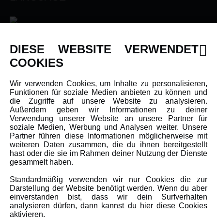
DIESE WEBSITE VERWENDET
INFORMATIONEN
COOKIES
Newsletter
Wir verwenden Cookies, um Inhalte zu personalisieren,
Funktionen für soziale Medien anbieten zu können und
Über uns
die Zugriffe auf unsere Website zu analysieren.
Karriere
Außerdem geben wir Informationen zu deiner
Verwendung unserer Website an unsere Partner für
Amewi Kataloge
soziale Medien, Werbung und Analysen weiter. Unsere
Partner führen diese Informationen möglicherweise mit
weiteren Daten zusammen, die du ihnen bereitgestellt
hast oder die sie im Rahmen deiner Nutzung der Dienste
MEHR VON AMEWI
gesammelt haben.
Standardmäßig verwenden wir nur Cookies die zur
AMXRacing - Qualitäts RC-Zubehör
Darstellung der Website benötigt werden. Wenn du aber
Amewi Construction - Nutzfahrzeuge
einverstanden bist, dass wir dein Surfverhalten
analysieren dürfen, dann kannst du hier diese Cookies
Malinos - Die kreative Seite von Amewi
aktivieren.