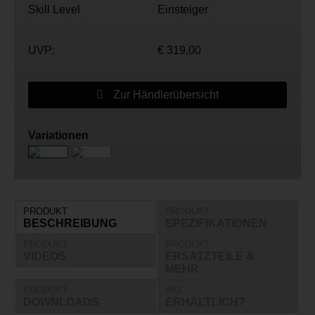
Skill Level
Einsteiger
UVP:
€ 319,00
Zur Händlerübersicht
Variationen
PRODUKT
PRODUKT
BESCHREIBUNG
SPEZIFIKATIONEN
PRODUKT
PRODUKT
VIDEOS
ERSATZTEILE &
MEHR
PRODUKT
WO
DOWNLOADS
ERHÄLTLICH?