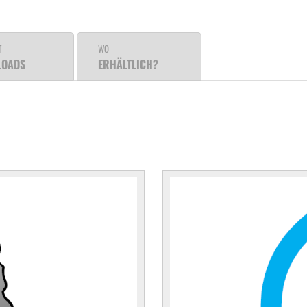
T
WO
LOADS
ERHÄLTLICH?