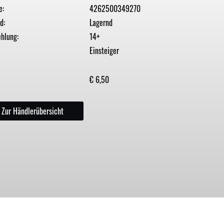
e:
4262500349270
d:
Lagernd
hlung:
14+
Einsteiger
€ 6,50
Zur Händlerübersicht