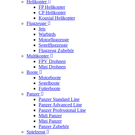
Helikopter
FP Helikopter
CP Helikopter
Koaxial Helikopter
Flugzeuge
Jets
Warbirds
Motorflugzeuge
Segelflugzeuge
Flugzeug Zubehör
Multikopter
FPV Drohnen
Mini Drohnen
Boote
Motorboote
Segelboote
Futterboote
Panzer
Panzer Standard Line
Panzer Advanced Line
Panzer Professional Line
Midi Panzer
Mini Panzer
Panzer Zubehör
Spielzeug