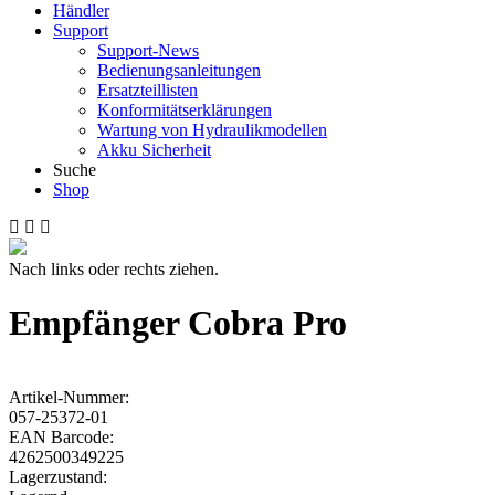
Händler
Support
Support-News
Bedienungsanleitungen
Ersatzteillisten
Konformitätserklärungen
Wartung von Hydraulikmodellen
Akku Sicherheit
Suche
Shop
Nach links oder rechts ziehen.
Empfänger Cobra Pro
Artikel-Nummer:
057-25372-01
EAN Barcode:
4262500349225
Lagerzustand: