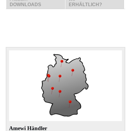
DOWNLOADS
ERHÄLTLICH?
Amewi Händler