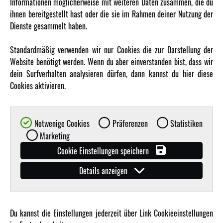
Informationen möglicherweise mit weiteren Daten zusammen, die du
ihnen bereitgestellt hast oder die sie im Rahmen deiner Nutzung der
MEHR VON AMEWI
Dienste gesammelt haben.
AMXRacing - Qualitäts RC-Zubehör
Standardmäßig verwenden wir nur Cookies die zur Darstellung der
Amewi Construction - Nutzfahrzeuge
Website benötigt werden. Wenn du aber einverstanden bist, dass wir
Malinos - Die kreative Seite von Amewi
dein Surfverhalten analysieren dürfen, dann kannst du hier diese
Cookies aktivieren.
Werden Sie Amewi Händler
Amewi B2B-Shop
Notwenige Cookies
Präferenzen
Statistiken
Marketing
Cookie Einstellungen speichern
Details anzeigen
© Copyright 2019 - 2026 Amewi Trade GmbH - Alle Rechte vorbehalten |
Impressum
| Der
Verkauf erfolgt an Gewerbetreibende in unserem
B2B Shop
.!
Du kannst die Einstellungen jederzeit über Link Cookieeinstellungen