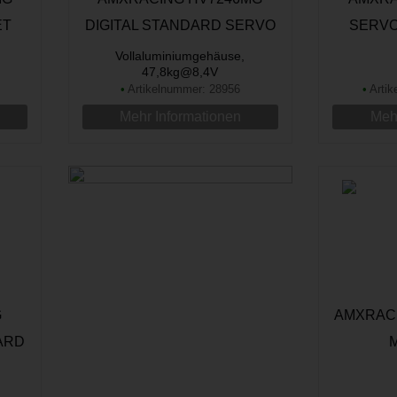
ET
DIGITAL STANDARD SERVO
SERVO
Vollaluminiumgehäuse,
47,8kg@8,4V
•
Artikelnummer: 28956
•
Artik
Mehr Informationen
Mehr
G
AMXRACI
ARD