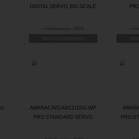
DIGITAL SERVO, BIG SCALE
PR
STA
•
Artikelnummer: 28915
•
Art
Mehr Informationen
Mehr
MG
AMXRACING AM1210SG WP
AMXRA
PRO STANDARD SERVO
PRO S