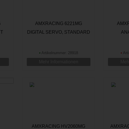
G
AMXRACING 6221MG
AMXR
ET
DIGITAL SERVO, STANDARD
AN
STAN
•
Artikelnummer: 28918
•
Art
Mehr Informationen
Mehr
AMXRACING HV2060MG
AMXRAC