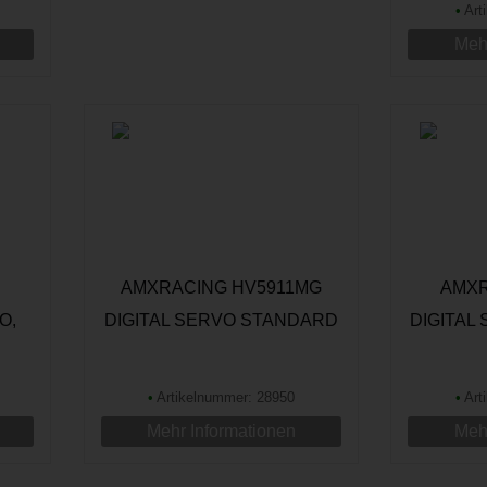
•
Art
Mehr
B
AMXRACING HV5911MG
AMXR
O,
DIGITAL SERVO STANDARD
DIGITAL
6KG
11,25KG
•
Artikelnummer: 28950
•
Art
Mehr Informationen
Mehr