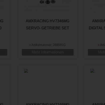
MG
AMXRACING HV7346MG
AMXRA
O
SERVO- GETRIEBE SET
DIGITAL
•
Artikelnummer: 28968SG
•
Art
Mehr Informationen
Mehr
MG
AMXRACING HV7246MG
AMXRA