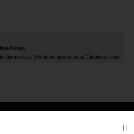
ine-Shops
ke hier um dieses Produkt bei unseren online Händlern zu sehen.
IONEN
MEHR VON AMEWI