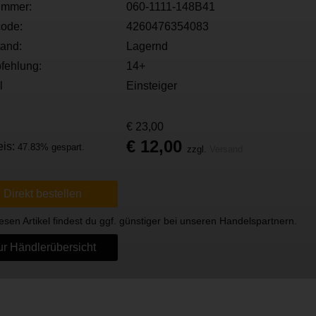
ummer:
060-1111-148B41
ode:
4260476354083
tand:
Lagernd
fehlung:
14+
l
Einsteiger
€ 23,00
€ 12,00
eis:
47.83% gespart.
zzgl.
Versand
Direkt bestellen
esen Artikel findest du ggf. günstiger bei unseren Handelspartnern.
r Händlerübersicht