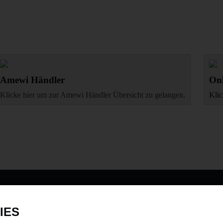
Amewi Händler
Onl
Klicke hier um zur Amewi Händler Übersicht zu gelangen.
Klic
DATENSCHUTZ
INFORMAT
IES