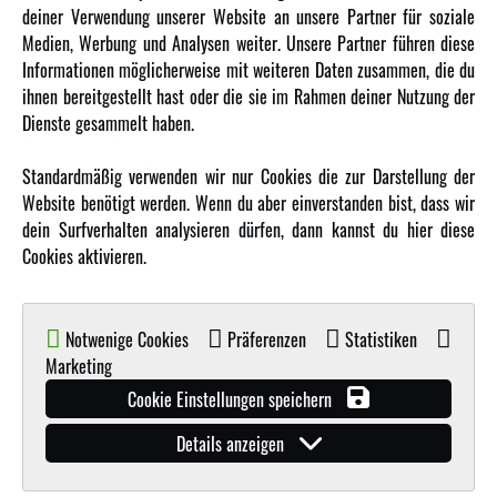
Über uns
deiner Verwendung unserer Website an unsere Partner für soziale
Medien, Werbung und Analysen weiter. Unsere Partner führen diese
Karriere
Informationen möglicherweise mit weiteren Daten zusammen, die du
Amewi Kataloge
ihnen bereitgestellt hast oder die sie im Rahmen deiner Nutzung der
Dienste gesammelt haben.
MEHR VON AMEWI
Standardmäßig verwenden wir nur Cookies die zur Darstellung der
Website benötigt werden. Wenn du aber einverstanden bist, dass wir
AMXRacing - Qualitäts RC-Zubehör
dein Surfverhalten analysieren dürfen, dann kannst du hier diese
Amewi Construction - Nutzfahrzeuge
Cookies aktivieren.
Malinos - Die kreative Seite von Amewi
Werden Sie Amewi Händler
Notwenige Cookies
Präferenzen
Statistiken
Amewi B2B-Shop
Marketing
Cookie Einstellungen speichern
Details anzeigen