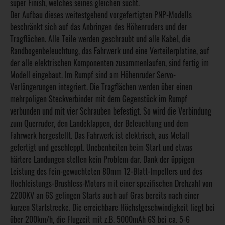
super Finish, welches seines gleichen sucht.
Der Aufbau dieses weitestgehend vorgefertigten PNP-Modells
beschränkt sich auf das Anbringen des Höhenruders und der
Tragflächen. Alle Teile werden geschraubt und alle Kabel, die
Randbogenbeleuchtung, das Fahrwerk und eine Verteilerplatine, auf
der alle elektrischen Komponenten zusammenlaufen, sind fertig im
Modell eingebaut. Im Rumpf sind am Höhenruder Servo-
Verlängerungen integriert. Die Tragflächen werden über einen
mehrpoligen Steckverbinder mit dem Gegenstück im Rumpf
verbunden und mit vier Schrauben befestigt. So wird die Verbindung
zum Querruder, den Landeklappen, der Beleuchtung und dem
Fahrwerk hergestellt. Das Fahrwerk ist elektrisch, aus Metall
gefertigt und geschleppt. Unebenheiten beim Start und etwas
härtere Landungen stellen kein Problem dar. Dank der üppigen
Leistung des fein-gewuchteten 80mm 12-Blatt-Impellers und des
Hochleistungs-Brushless-Motors mit einer spezifischen Drehzahl von
2200KV an 6S gelingen Starts auch auf Gras bereits nach einer
kurzen Startstrecke. Die erreichbare Höchstgeschwindigkeit liegt bei
über 200km/h, die Flugzeit mit z.B. 5000mAh 6S bei ca. 5-6