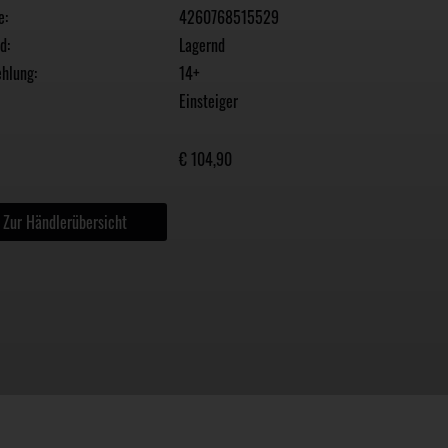
e:
4260768515529
d:
Lagernd
hlung:
14+
Einsteiger
€ 104,90
Zur Händlerübersicht