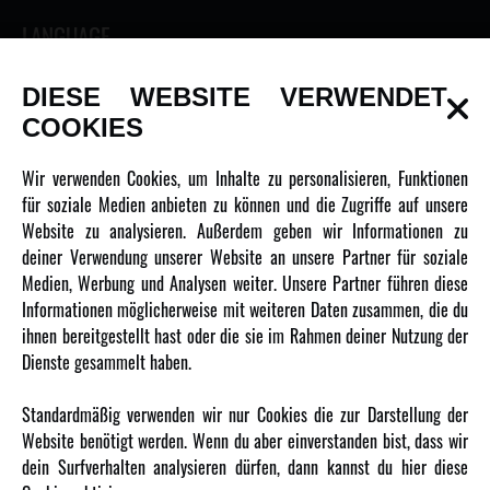
LANGUAGE
DIESE WEBSITE VERWENDET
COOKIES
INFORMATIONEN
Wir verwenden Cookies, um Inhalte zu personalisieren, Funktionen
für soziale Medien anbieten zu können und die Zugriffe auf unsere
Newsletter
Website zu analysieren. Außerdem geben wir Informationen zu
Über uns
deiner Verwendung unserer Website an unsere Partner für soziale
Medien, Werbung und Analysen weiter. Unsere Partner führen diese
Karriere
Informationen möglicherweise mit weiteren Daten zusammen, die du
Amewi Kataloge
ihnen bereitgestellt hast oder die sie im Rahmen deiner Nutzung der
Dienste gesammelt haben.
MEHR VON AMEWI
Standardmäßig verwenden wir nur Cookies die zur Darstellung der
Website benötigt werden. Wenn du aber einverstanden bist, dass wir
AMXRacing - Qualitäts RC-Zubehör
dein Surfverhalten analysieren dürfen, dann kannst du hier diese
Amewi Construction - Nutzfahrzeuge