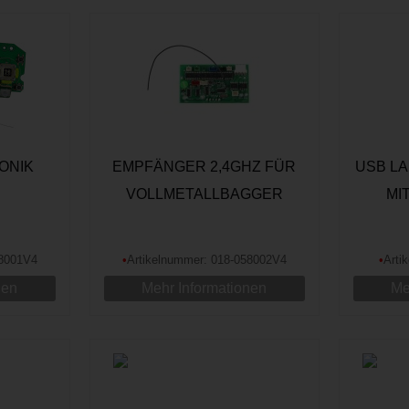
ONIK
EMPFÄNGER 2,4GHZ FÜR
USB LA
VOLLMETALLBAGGER
MI
ER V4
58001V4
•
Artikelnummer: 018-058002V4
•
Arti
nen
Mehr Informationen
Me