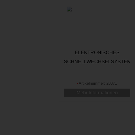
ELEKTRONISCHES
SCHNELLWECHSELSYSTEM
FÜR BAGGER 1:14 CNC
ALUMINIUM, GOLD
•
Artikelnummer: 28371
Mehr Informationen