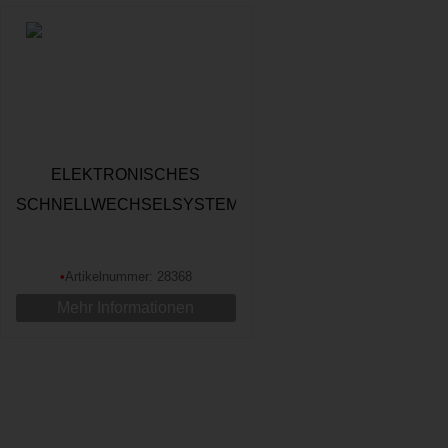
ELEKTRONISCHES
SCHNELLWECHSELSYSTEM
FÜR BAGGER 1:14 CNC
ALUMINIUM, ROT
•
Artikelnummer: 28368
Mehr Informationen