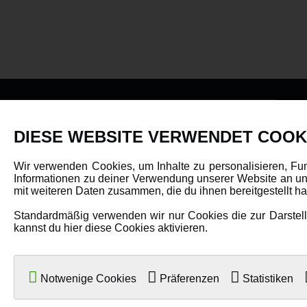
PRODUKTE
DIESE WEBSITE VERWENDET COOK
Fahrzeuge in allen Maßstäben
Wir verwenden Cookies, um Inhalte zu personalisieren, Fu
Informationen zu deiner Verwendung unserer Website an uns
Helikopter Collective Pitch, Fixed Pitch
mit weiteren Daten zusammen, die du ihnen bereitgestellt 
Multikopter in verschiedenen Ausführungen
Standardmäßig verwenden wir nur Cookies die zur Darstellu
Flugzeuge für alle Anforderungen
kannst du hier diese Cookies aktivieren.
Boote in verschiedenen Größen
Panzer für Jung und Alt
Notwenige Cookies
Präferenzen
Statistiken
Spielzeug für Kinder