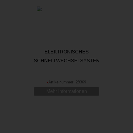
ELEKTRONISCHES
SCHNELLWECHSELSYSTEM
FÜR BAGGER 1:14 CNC
ALUMINIUM, BLAU
•
Artikelnummer: 28369
Mehr Informationen