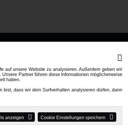
IONEN
MEHR VON AMEWI
AMXRacing - Qualitäts RC-
ffe auf unsere Website zu analysieren. Außerdem geben wir
. Unsere Partner führen diese Informationen möglicherweise
Zubehör
elt haben.
Amewi Construction -
bist, dass wir dein Surfverhalten analysieren dürfen, dann
e
Nutzfahrzeuge
Malinos - Die kreative Seite von
Amewi
Werden Sie Amewi Händler
ils anzeigen
Cookie Einstellungen speichern
Amewi B2B-Shop