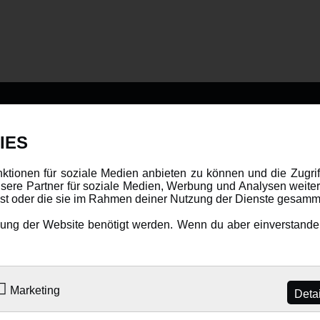
DATENSCHUTZ
INFORMAT
IES
Datenschutz
Newsletter
nktionen für soziale Medien anbieten zu können und die Zugri
ere Partner für soziale Medien, Werbung und Analysen weiter
Cookie Einstellungen
Über uns
hast oder die sie im Rahmen deiner Nutzung der Dienste gesamm
Karriere
ng der Website benötigt werden. Wenn du aber einverstanden 
LANGUAGE
Amewi Katalog
Marketing
Deta