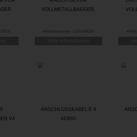
R FÜR
RAUCH ÖL FÜR
LAU
GGER
VOLLMETALLBAGGER,
VOL
10ML
058018
•
Artikelnummer: 018-058019
•
Arti
nen
Mehr Informationen
Me
R
ANSCHLUSSKABEL E 4
ANSC
ER V4
ADRIG