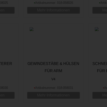
058025
•
Artikelnummer: 018-058026
•
Arti
nen
Mehr Informationen
Me
TERER
GEWINDESTÄBE & HÜLSEN
SCHNE
FÜR ARM
FÜR 
AL
V4
058030
•
Artikelnummer: 018-058031
•
A
nen
Mehr Informationen
Me