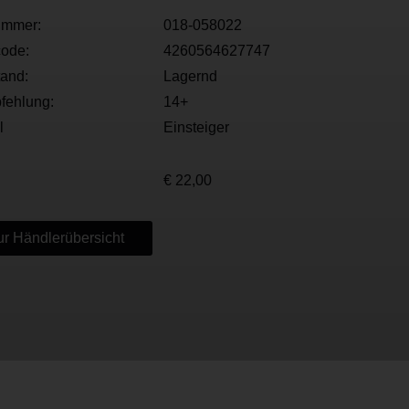
ummer:
018-058022
ode:
4260564627747
tand:
Lagernd
fehlung:
14+
l
Einsteiger
€ 22,00
r Händlerübersicht