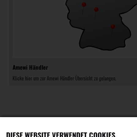
Amewi Händler
Klicke hier um zur Amewi Händler Übersicht zu gelangen.
DIESE WEBSITE VERWENDET COOKIES