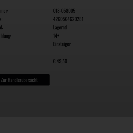
mmer:
018-058005
e:
4260564620281
d:
Lagernd
hlung:
14+
Einsteiger
€ 49,50
Zur Händlerübersicht