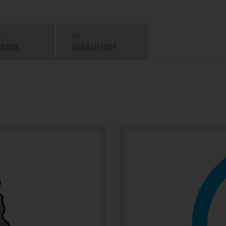
T
WO
LOADS
ERHÄLTLICH?