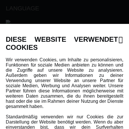
LANGUAGE
DIESE WEBSITE VERWENDET
INFORMATIONEN
COOKIES
Newsletter
Wir verwenden Cookies, um Inhalte zu personalisieren,
Funktionen für soziale Medien anbieten zu können und
Über uns
die Zugriffe auf unsere Website zu analysieren.
Karriere
Außerdem geben wir Informationen zu deiner
Verwendung unserer Website an unsere Partner für
Amewi Kataloge
soziale Medien, Werbung und Analysen weiter. Unsere
Partner führen diese Informationen möglicherweise mit
weiteren Daten zusammen, die du ihnen bereitgestellt
hast oder die sie im Rahmen deiner Nutzung der Dienste
MEHR VON AMEWI
gesammelt haben.
Standardmäßig verwenden wir nur Cookies die zur
AMXRacing - Qualitäts RC-Zubehör
Darstellung der Website benötigt werden. Wenn du aber
Amewi Construction - Nutzfahrzeuge
einverstanden bist, dass wir dein Surfverhalten