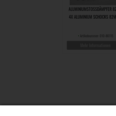
ALUMINIUMSTOSSDÄMPFER 82
X ALUMINIUM SCHOCKS 82MM
CS
•
Artikelnummer: 010-80115
Mehr Informationen