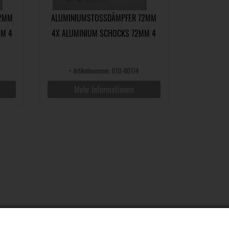
MM 4
ALUMINIUMSTOSSDÄMPFER 72MM 4
 4 P
X ALUMINIUM SCHOCKS 72MM 4 P
CS
•
Artikelnummer: 010-80114
Mehr Informationen