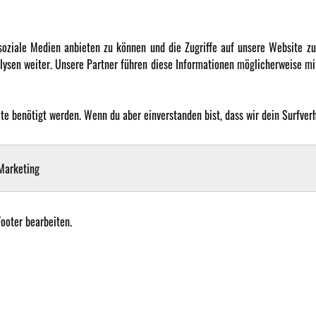
DATENSCHUTZ
INFORMATION
 soziale Medien anbieten zu können und die Zugriffe auf unsere Website 
ysen weiter. Unsere Partner führen diese Informationen möglicherweise mit
Datenschutz
Newsletter
Cookie Einstellungen
Über uns
Karriere
 benötigt werden. Wenn du aber einverstanden bist, dass wir dein Surfverha
LANGUAGE
Amewi Kataloge
arketing
Footer bearbeiten.
mewi Trade GmbH - Alle Rechte vorbehalten |
Impressum
| Der Verkauf erfolgt an Gewerbetre