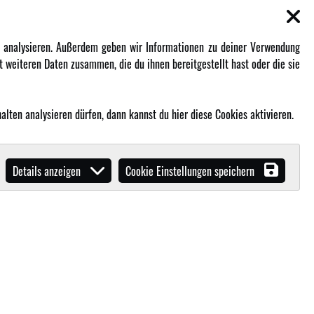
EN
MEHR VON AMEWI
zu analysieren. Außerdem geben wir Informationen zu deiner Verwendung
 weiteren Daten zusammen, die du ihnen bereitgestellt hast oder die sie
AMXRacing - Qualitäts RC-Zubehör
Amewi Construction - Nutzfahrzeuge
Malinos - Die kreative Seite von
lten analysieren dürfen, dann kannst du hier diese Cookies aktivieren.
Amewi
Werden Sie Amewi Händler
Details anzeigen
Cookie Einstellungen speichern
Amewi B2B-Shop
ibende in unserem
B2B Shop
.!