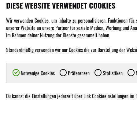
DIESE WEBSITE VERWENDET COOKIES
PRODUKTE
Wir verwenden Cookies, um Inhalte zu personalisieren, Funktionen für
unserer Website an unsere Partner für soziale Medien, Werbung und Anal
Fahrzeuge in allen Maßstäben
im Rahmen deiner Nutzung der Dienste gesammelt haben.
Helikopter Collective Pitch, Fixed Pitch
Multikopter in verschiedenen Ausführungen
Standardmäßig verwenden wir nur Cookies die zur Darstellung der Website
Flugzeuge für alle Anforderungen
Boote in verschiedenen Größen
Notwenige Cookies
Präferenzen
Statistiken
M
Panzer für Jung und Alt
Spielzeug für Kinder
Du kannst die Einstellungen jederzeit über Link Cookieeinstellungen im 
© Copyright 2019 - 2026 A