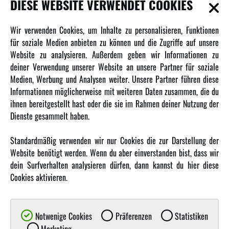
DIESE WEBSITE VERWENDET COOKIES
Newsletter
Wir verwenden Cookies, um Inhalte zu personalisieren, Funktionen
Über uns
für soziale Medien anbieten zu können und die Zugriffe auf unsere
Website zu analysieren. Außerdem geben wir Informationen zu
Karriere
deiner Verwendung unserer Website an unsere Partner für soziale
Amewi Kataloge
Medien, Werbung und Analysen weiter. Unsere Partner führen diese
Informationen möglicherweise mit weiteren Daten zusammen, die du
ihnen bereitgestellt hast oder die sie im Rahmen deiner Nutzung der
MEHR VON AMEWI
Dienste gesammelt haben.
AMXRacing - Qualitäts RC-Zubehör
Standardmäßig verwenden wir nur Cookies die zur Darstellung der
Amewi Construction - Nutzfahrzeuge
Website benötigt werden. Wenn du aber einverstanden bist, dass wir
Malinos - Die kreative Seite von Amewi
dein Surfverhalten analysieren dürfen, dann kannst du hier diese
Cookies aktivieren.
Werden Sie Amewi Händler
Amewi B2B-Shop
Notwenige Cookies
Präferenzen
Statistiken