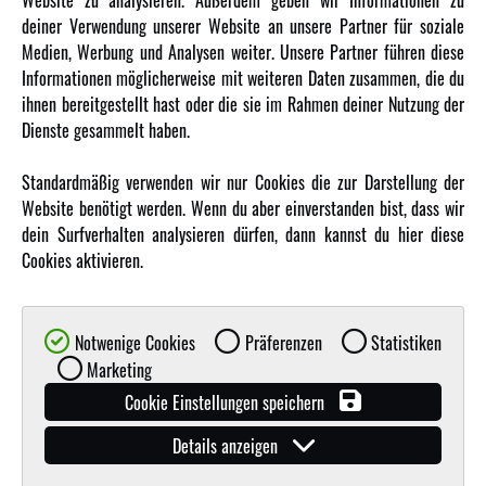
Website zu analysieren. Außerdem geben wir Informationen zu
deiner Verwendung unserer Website an unsere Partner für soziale
Über uns
Medien, Werbung und Analysen weiter. Unsere Partner führen diese
Karriere
Informationen möglicherweise mit weiteren Daten zusammen, die du
Amewi Kataloge
ihnen bereitgestellt hast oder die sie im Rahmen deiner Nutzung der
Dienste gesammelt haben.
MEHR VON AMEWI
Standardmäßig verwenden wir nur Cookies die zur Darstellung der
Website benötigt werden. Wenn du aber einverstanden bist, dass wir
AMXRacing - Qualitäts RC-Zubehör
dein Surfverhalten analysieren dürfen, dann kannst du hier diese
Amewi Construction - Nutzfahrzeuge
Cookies aktivieren.
Malinos - Die kreative Seite von Amewi
Werden Sie Amewi Händler
Notwenige Cookies
Präferenzen
Statistiken
Amewi B2B-Shop
Marketing
Cookie Einstellungen speichern
Details anzeigen