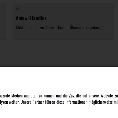
Amewi Händler
Klicke hier um zur Amewi Händler Übersicht zu gelangen.
DATENSCHUTZ
INFORMATION
 soziale Medien anbieten zu können und die Zugriffe auf unsere Website 
ysen weiter. Unsere Partner führen diese Informationen möglicherweise mit
Datenschutz
Newsletter
Cookie Einstellungen
Über uns