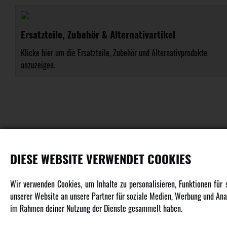
Ersatzteile, Zubehör & Alternativartikel
Klicke hier um die Ersatzteile, Zubehör und Alternativprodukte
anzuzeigen.
DIESE WEBSITE VERWENDET COOKIES
PRODUKTE
Wir verwenden Cookies, um Inhalte zu personalisieren, Funktionen für
unserer Website an unsere Partner für soziale Medien, Werbung und Anal
Fahrzeuge in allen Maßstäben
im Rahmen deiner Nutzung der Dienste gesammelt haben.
Helikopter Collective Pitch, Fixed Pitch