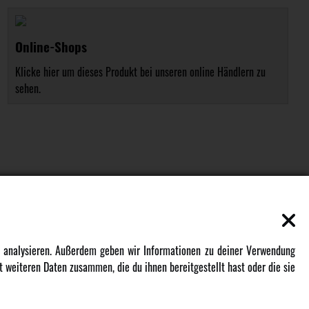
Online-Shops
Klicke hier um dieses Produkt bei unseren online Händlern zu
sehen.
EN
MEHR VON AMEWI
zu analysieren. Außerdem geben wir Informationen zu deiner Verwendung
 weiteren Daten zusammen, die du ihnen bereitgestellt hast oder die sie
AMXRacing - Qualitäts RC-Zubehör
Amewi Construction - Nutzfahrzeuge