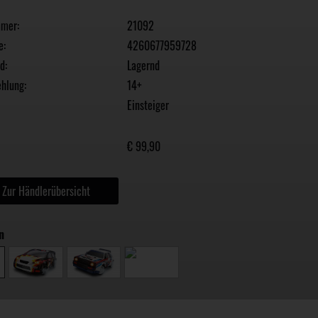
mmer:
21092
e:
4260677959728
d:
Lagernd
hlung:
14+
Einsteiger
€ 99,90
Zur Händlerübersicht
n