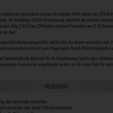
o-System und ausreichend Leistung für elegante Drifts vereint der LR16 Rall
n. Die feinfühlige 2,4GHz Fernsteuerung vermittelt ein direktes Fahrgefühl
großen Akku (7,4V Li-Ion 1200mAh) ermöglicht Fahrzeiten von 12-16 Minuten
in der Spur.
tungsmöglichkeiten ausgestattet, welche über den Sender verstellbar sind. 
 wurde werkseitig bereits mit guten Kugellagern, Metall CVD-Antriebswellen
auf haushaltsübliche Batterien für die Fernsteuerung, bereits alles enthalte
e montierten Gummireifen ausgetauscht werden, um als reines Drift-Car auf
HIGHLIGHTS:
ling über den Sender einstellbar
gert und verfügt über Metall CVD-Antriebswellen