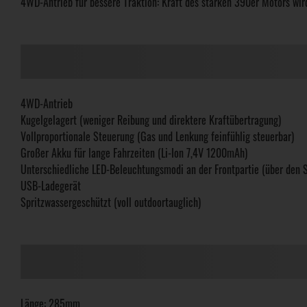
4WD-Antrieb für bessere Traktion: Kraft des starken 390er Motors wird
4WD-Antrieb
Kugelgelagert (weniger Reibung und direktere Kraftübertragung)
Vollproportionale Steuerung (Gas und Lenkung feinfühlig steuerbar)
Großer Akku für lange Fahrzeiten (Li-Ion 7,4V 1200mAh)
Unterschiedliche LED-Beleuchtungsmodi an der Frontpartie (über den S
USB-Ladegerät
Spritzwassergeschützt (voll outdoortauglich)
Länge: 285mm