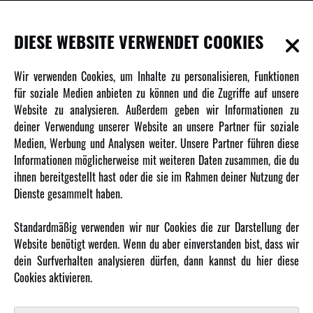
INFORMATIONEN
DIESE WEBSITE VERWENDET COOKIES
Newsletter
Wir verwenden Cookies, um Inhalte zu personalisieren, Funktionen
Über uns
für soziale Medien anbieten zu können und die Zugriffe auf unsere
Website zu analysieren. Außerdem geben wir Informationen zu
Karriere
deiner Verwendung unserer Website an unsere Partner für soziale
Amewi Kataloge
Medien, Werbung und Analysen weiter. Unsere Partner führen diese
Informationen möglicherweise mit weiteren Daten zusammen, die du
ihnen bereitgestellt hast oder die sie im Rahmen deiner Nutzung der
MEHR VON AMEWI
Dienste gesammelt haben.
AMXRacing - Qualitäts RC-Zubehör
Standardmäßig verwenden wir nur Cookies die zur Darstellung der
Amewi Construction - Nutzfahrzeuge
Website benötigt werden. Wenn du aber einverstanden bist, dass wir
Malinos - Die kreative Seite von Amewi
dein Surfverhalten analysieren dürfen, dann kannst du hier diese
Cookies aktivieren.
Werden Sie Amewi Händler
Amewi B2B-Shop