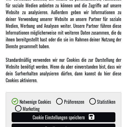
für soziale Medien anbieten zu können und die Zugriffe auf unsere
Newsletter
Website zu analysieren. Außerdem geben wir Informationen zu
Über uns
deiner Verwendung unserer Website an unsere Partner für soziale
Medien, Werbung und Analysen weiter. Unsere Partner führen diese
Karriere
Informationen möglicherweise mit weiteren Daten zusammen, die du
Amewi Kataloge
ihnen bereitgestellt hast oder die sie im Rahmen deiner Nutzung der
Dienste gesammelt haben.
MEHR VON AMEWI
Standardmäßig verwenden wir nur Cookies die zur Darstellung der
Website benötigt werden. Wenn du aber einverstanden bist, dass wir
AMXRacing - Qualitäts RC-Zubehör
dein Surfverhalten analysieren dürfen, dann kannst du hier diese
Amewi Construction - Nutzfahrzeuge
Cookies aktivieren.
Malinos - Die kreative Seite von Amewi
Werden Sie Amewi Händler
Notwenige Cookies
Präferenzen
Statistiken
Amewi B2B-Shop
Marketing
Cookie Einstellungen speichern