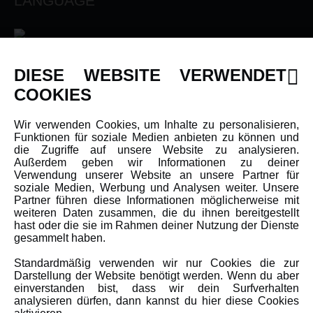
LANGUAGE
DIESE WEBSITE VERWENDET
INFORMATIONEN
COOKIES
Newsletter
Wir verwenden Cookies, um Inhalte zu personalisieren,
Funktionen für soziale Medien anbieten zu können und
Über uns
die Zugriffe auf unsere Website zu analysieren.
Karriere
Außerdem geben wir Informationen zu deiner
Verwendung unserer Website an unsere Partner für
Amewi Kataloge
soziale Medien, Werbung und Analysen weiter. Unsere
Partner führen diese Informationen möglicherweise mit
weiteren Daten zusammen, die du ihnen bereitgestellt
hast oder die sie im Rahmen deiner Nutzung der Dienste
MEHR VON AMEWI
gesammelt haben.
Standardmäßig verwenden wir nur Cookies die zur
AMXRacing - Qualitäts RC-Zubehör
Darstellung der Website benötigt werden. Wenn du aber
einverstanden bist, dass wir dein Surfverhalten
Amewi Construction - Nutzfahrzeuge
analysieren dürfen, dann kannst du hier diese Cookies
Malinos - Die kreative Seite von Amewi