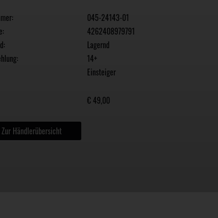
mmer:
045-24143-01
e:
4262408979791
d:
Lagernd
hlung:
14+
Einsteiger
€ 49,00
Zur Händlerübersicht