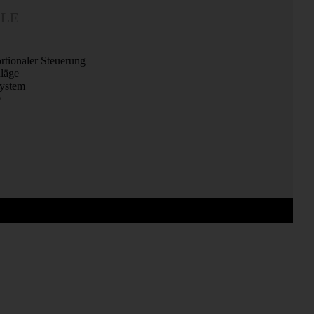
LLE
tionaler Steuerung
läge
system
e