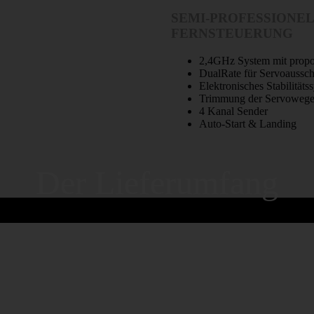
SEMI-PROFESSIONE
FERNSTEUERUNG
2,4GHz System mit propor
DualRate für Servoaussch
Elektronisches Stabilitäts
Trimmung der Servoweg
4 Kanal Sender
Auto-Start & Landing
Der Lieferumfang