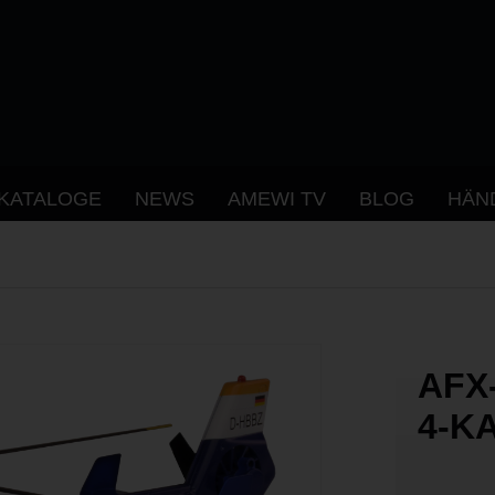
KATALOGE
NEWS
AMEWI TV
BLOG
HÄN
AFX
4-K