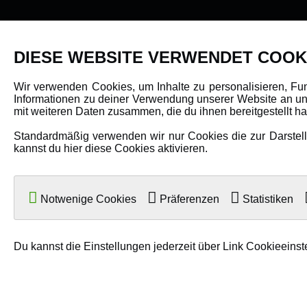
PRODUKTE
DIESE WEBSITE VERWENDET COOK
Fahrzeuge in allen Maßstäben
Wir verwenden Cookies, um Inhalte zu personalisieren, Fu
Informationen zu deiner Verwendung unserer Website an uns
Helikopter Collective Pitch, Fixed Pitch
mit weiteren Daten zusammen, die du ihnen bereitgestellt 
Multikopter in verschiedenen Ausführungen
Standardmäßig verwenden wir nur Cookies die zur Darstellu
Flugzeuge für alle Anforderungen
kannst du hier diese Cookies aktivieren.
Boote in verschiedenen Größen
Panzer für Jung und Alt
Notwenige Cookies
Präferenzen
Statistiken
Spielzeug für Kinder
Du kannst die Einstellungen jederzeit über Link Cookieeinst