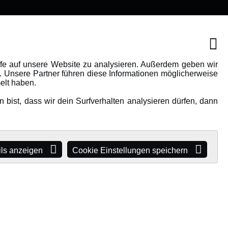
IONEN
MEHR VON AMEWI
AMXRacing - Qualitäts RC-
ffe auf unsere Website zu analysieren. Außerdem geben wir
. Unsere Partner führen diese Informationen möglicherweise
Zubehör
elt haben.
Amewi Construction -
bist, dass wir dein Surfverhalten analysieren dürfen, dann
e
Nutzfahrzeuge
Malinos - Die kreative Seite von
Amewi
Werden Sie Amewi Händler
ils anzeigen
Cookie Einstellungen speichern
Amewi B2B-Shop