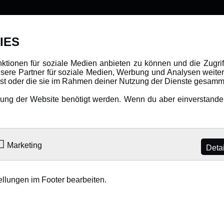
DATENSCHUTZ
INFORMAT
IES
Datenschutz
Newsletter
nktionen für soziale Medien anbieten zu können und die Zugri
ere Partner für soziale Medien, Werbung und Analysen weiter
Cookie Einstellungen
Über uns
hast oder die sie im Rahmen deiner Nutzung der Dienste gesamm
Karriere
ng der Website benötigt werden. Wenn du aber einverstanden 
LANGUAGE
Amewi Katalog
Marketing
Deta
ellungen im Footer bearbeiten.