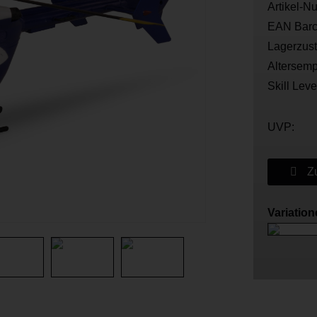
Artikel-N
EAN Barc
Lagerzus
Altersemp
Skill Leve
UVP:
Zu
Variatio