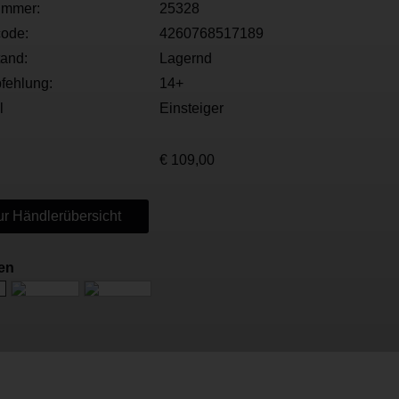
ummer:
25328
ode:
4260768517189
tand:
Lagernd
fehlung:
14+
l
Einsteiger
€ 109,00
r Händlerübersicht
nen