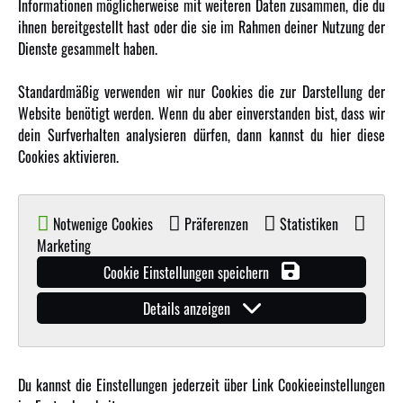
Informationen möglicherweise mit weiteren Daten zusammen, die du
ihnen bereitgestellt hast oder die sie im Rahmen deiner Nutzung der
MEHR VON AMEWI
Dienste gesammelt haben.
AMXRacing - Qualitäts RC-Zubehör
Standardmäßig verwenden wir nur Cookies die zur Darstellung der
Amewi Construction - Nutzfahrzeuge
Website benötigt werden. Wenn du aber einverstanden bist, dass wir
Malinos - Die kreative Seite von Amewi
dein Surfverhalten analysieren dürfen, dann kannst du hier diese
Cookies aktivieren.
Werden Sie Amewi Händler
Amewi B2B-Shop
Notwenige Cookies
Präferenzen
Statistiken
Marketing
Cookie Einstellungen speichern
Details anzeigen
© Copyright 2019 - 2026 Amewi Trade GmbH - Alle Rechte vorbehalten |
Impressum
| Der
Verkauf erfolgt an Gewerbetreibende in unserem
B2B Shop
.!
Du kannst die Einstellungen jederzeit über Link Cookieeinstellungen