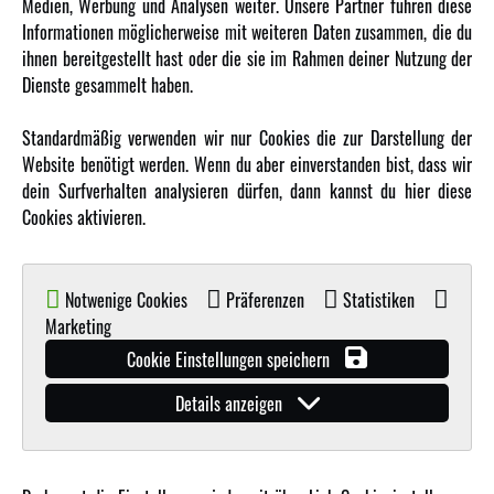
Medien, Werbung und Analysen weiter. Unsere Partner führen diese
Informationen möglicherweise mit weiteren Daten zusammen, die du
ihnen bereitgestellt hast oder die sie im Rahmen deiner Nutzung der
MEHR VON AMEWI
Dienste gesammelt haben.
AMXRacing - Qualitäts RC-Zubehör
Standardmäßig verwenden wir nur Cookies die zur Darstellung der
Amewi Construction - Nutzfahrzeuge
Website benötigt werden. Wenn du aber einverstanden bist, dass wir
Malinos - Die kreative Seite von Amewi
dein Surfverhalten analysieren dürfen, dann kannst du hier diese
Cookies aktivieren.
Werden Sie Amewi Händler
Amewi B2B-Shop
Notwenige Cookies
Präferenzen
Statistiken
Marketing
Cookie Einstellungen speichern
Details anzeigen
© Copyright 2019 - 2026 Amewi Trade GmbH - Alle Rechte vorbehalten |
Impressum
| Der
Verkauf erfolgt an Gewerbetreibende in unserem
B2B Shop
.!