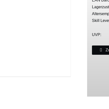
EAN Barc
Lagerzus
Altersemp
Skill Leve
UVP:
Zu