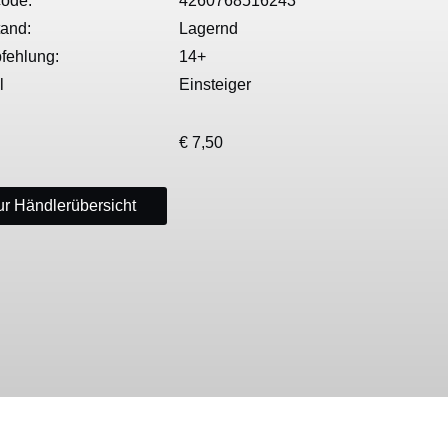
ode:
4260768516243
tand:
Lagernd
fehlung:
14+
l
Einsteiger
€ 7,50
r Händlerübersicht