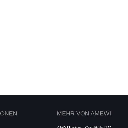
IONEN
MEHR VON AMEWI
AMXRacing - Qualitäts RC-