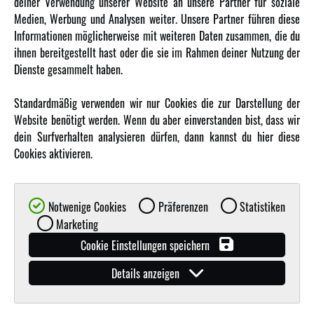
deiner Verwendung unserer Website an unsere Partner für soziale
Amewi Kataloge
Medien, Werbung und Analysen weiter. Unsere Partner führen diese
Informationen möglicherweise mit weiteren Daten zusammen, die du
ihnen bereitgestellt hast oder die sie im Rahmen deiner Nutzung der
MEHR VON AMEWI
Dienste gesammelt haben.
AMXRacing - Qualitäts RC-Zubehör
Standardmäßig verwenden wir nur Cookies die zur Darstellung der
Amewi Construction - Nutzfahrzeuge
Website benötigt werden. Wenn du aber einverstanden bist, dass wir
Malinos - Die kreative Seite von Amewi
dein Surfverhalten analysieren dürfen, dann kannst du hier diese
Cookies aktivieren.
Werden Sie Amewi Händler
Amewi B2B-Shop
Notwenige Cookies
Präferenzen
Statistiken
Marketing
Cookie Einstellungen speichern
Details anzeigen
© Copyright 2019 - 2026 Amewi Trade GmbH - Alle Rechte vorbehalten |
Impressum
| Der