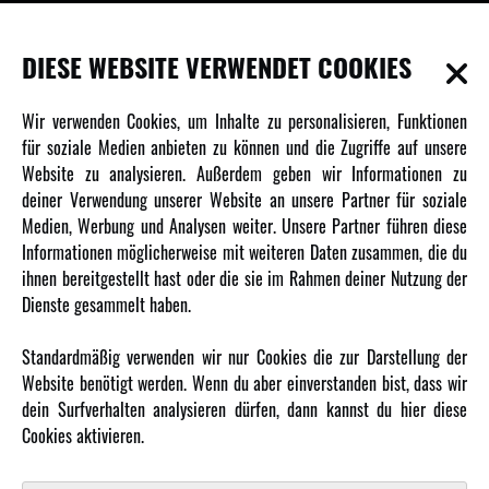
INFORMATIONEN
DIESE WEBSITE VERWENDET COOKIES
Newsletter
Wir verwenden Cookies, um Inhalte zu personalisieren, Funktionen
Über uns
für soziale Medien anbieten zu können und die Zugriffe auf unsere
Website zu analysieren. Außerdem geben wir Informationen zu
Karriere
deiner Verwendung unserer Website an unsere Partner für soziale
Amewi Kataloge
Medien, Werbung und Analysen weiter. Unsere Partner führen diese
Informationen möglicherweise mit weiteren Daten zusammen, die du
ihnen bereitgestellt hast oder die sie im Rahmen deiner Nutzung der
MEHR VON AMEWI
Dienste gesammelt haben.
AMXRacing - Qualitäts RC-Zubehör
Standardmäßig verwenden wir nur Cookies die zur Darstellung der
Amewi Construction - Nutzfahrzeuge
Website benötigt werden. Wenn du aber einverstanden bist, dass wir
Malinos - Die kreative Seite von Amewi
dein Surfverhalten analysieren dürfen, dann kannst du hier diese
Cookies aktivieren.
Werden Sie Amewi Händler
Amewi B2B-Shop