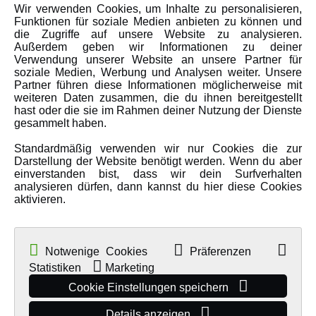
Wir verwenden Cookies, um Inhalte zu personalisieren,
Karriere
Funktionen für soziale Medien anbieten zu können und
Amewi Kataloge
die Zugriffe auf unsere Website zu analysieren.
Außerdem geben wir Informationen zu deiner
Verwendung unserer Website an unsere Partner für
soziale Medien, Werbung und Analysen weiter. Unsere
MEHR VON AMEWI
Partner führen diese Informationen möglicherweise mit
weiteren Daten zusammen, die du ihnen bereitgestellt
hast oder die sie im Rahmen deiner Nutzung der Dienste
AMXRacing - Qualitäts RC-Zubehör
gesammelt haben.
Amewi Construction - Nutzfahrzeuge
Standardmäßig verwenden wir nur Cookies die zur
Malinos - Die kreative Seite von Amewi
Darstellung der Website benötigt werden. Wenn du aber
einverstanden bist, dass wir dein Surfverhalten
Werden Sie Amewi Händler
analysieren dürfen, dann kannst du hier diese Cookies
aktivieren.
Amewi B2B-Shop
Notwenige Cookies
Präferenzen
Statistiken
Marketing
Cookie Einstellungen speichern
Details anzeigen