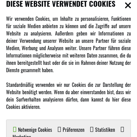
DIESE WEBSITE VERWENDET COOKIES
INFORMATIONEN
Wir verwenden Cookies, um Inhalte zu personalisieren, Funktionen
für soziale Medien anbieten zu können und die Zugriffe auf unsere
Newsletter
Website zu analysieren. Außerdem geben wir Informationen zu
Über uns
deiner Verwendung unserer Website an unsere Partner für soziale
Medien, Werbung und Analysen weiter. Unsere Partner führen diese
Karriere
Informationen möglicherweise mit weiteren Daten zusammen, die du
Amewi Kataloge
ihnen bereitgestellt hast oder die sie im Rahmen deiner Nutzung der
Dienste gesammelt haben.
MEHR VON AMEWI
Standardmäßig verwenden wir nur Cookies die zur Darstellung der
Website benötigt werden. Wenn du aber einverstanden bist, dass wir
AMXRacing - Qualitäts RC-Zubehör
dein Surfverhalten analysieren dürfen, dann kannst du hier diese
Amewi Construction - Nutzfahrzeuge
Cookies aktivieren.
Malinos - Die kreative Seite von Amewi
Werden Sie Amewi Händler
Notwenige Cookies
Präferenzen
Statistiken
Amewi B2B-Shop