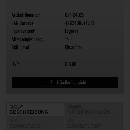
Artikel-Nummer:
021-24022
EAN Barcode:
4262408974703
Lagerzustand:
Lagernd
Altersempfehlung:
14+
Skill Level
Einsteiger
UVP:
€ 8,00
Zur Händlerübersicht
PRODUKT
PRODUKT
BESCHREIBUNG
SPEZIFIKATIONEN
PRODUKT
WO
DOWNLOADS
ERHÄLTLICH?