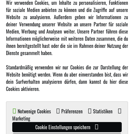
Wir verwenden Cookies, um Inhalte zu personalisieren, Funktionen
für soziale Medien anbieten zu können und die Zugriffe auf unsere
Newsletter
Website zu analysieren. Außerdem geben wir Informationen zu
Über uns
deiner Verwendung unserer Website an unsere Partner für soziale
Medien, Werbung und Analysen weiter. Unsere Partner führen diese
Karriere
Informationen möglicherweise mit weiteren Daten zusammen, die du
Amewi Kataloge
ihnen bereitgestellt hast oder die sie im Rahmen deiner Nutzung der
Dienste gesammelt haben.
MEHR VON AMEWI
Standardmäßig verwenden wir nur Cookies die zur Darstellung der
Website benötigt werden. Wenn du aber einverstanden bist, dass wir
AMXRacing - Qualitäts RC-Zubehör
dein Surfverhalten analysieren dürfen, dann kannst du hier diese
Amewi Construction - Nutzfahrzeuge
Cookies aktivieren.
Malinos - Die kreative Seite von Amewi
Werden Sie Amewi Händler
Notwenige Cookies
Präferenzen
Statistiken
Amewi B2B-Shop
Marketing
Cookie Einstellungen speichern