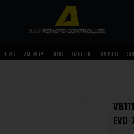
NEWS
AMEWI TV
BLOG
HÄNDLER
SUPPORT
SU
VB11
VO-X