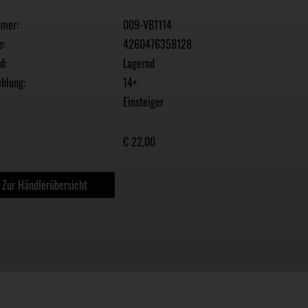
mmer:
009-VB1114
e:
4260476358128
d:
Lagernd
hlung:
14+
Einsteiger
€ 22,00
Zur Händlerübersicht