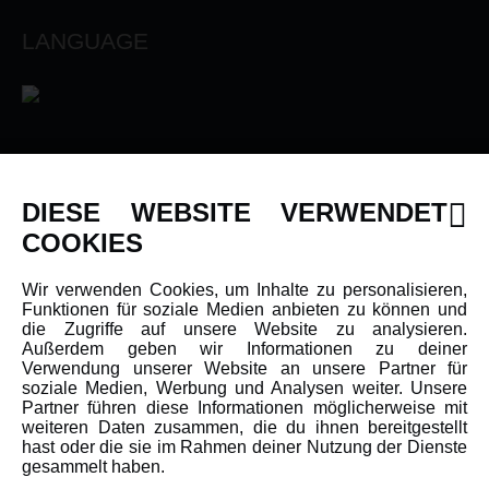
LANGUAGE
INFORMATIONEN
DIESE WEBSITE VERWENDET
Newsletter
COOKIES
Über uns
Wir verwenden Cookies, um Inhalte zu personalisieren,
Karriere
Funktionen für soziale Medien anbieten zu können und
Amewi Kataloge
die Zugriffe auf unsere Website zu analysieren.
Außerdem geben wir Informationen zu deiner
Verwendung unserer Website an unsere Partner für
soziale Medien, Werbung und Analysen weiter. Unsere
MEHR VON AMEWI
Partner führen diese Informationen möglicherweise mit
weiteren Daten zusammen, die du ihnen bereitgestellt
hast oder die sie im Rahmen deiner Nutzung der Dienste
AMXRacing - Qualitäts RC-Zubehör
gesammelt haben.