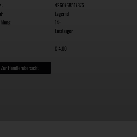
e:
4260768517875
d:
Lagernd
hlung:
14+
Einsteiger
€ 4,00
Zur Händlerübersicht