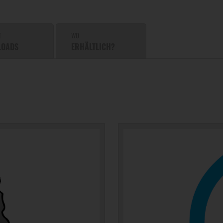
T
WO
LOADS
ERHÄLTLICH?