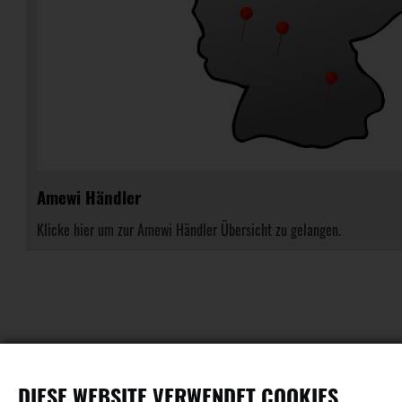
Amewi Händler
Klicke hier um zur Amewi Händler Übersicht zu gelangen.
DIESE WEBSITE VERWENDET COOKIES