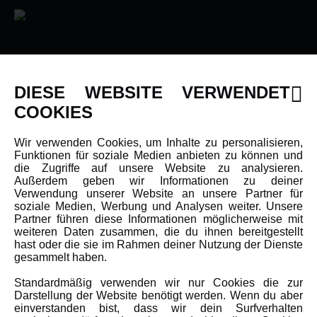
INFORMATIONEN
DIESE WEBSITE VERWENDET
Newsletter
COOKIES
Über uns
Wir verwenden Cookies, um Inhalte zu personalisieren,
Karriere
Funktionen für soziale Medien anbieten zu können und
Amewi Kataloge
die Zugriffe auf unsere Website zu analysieren.
Außerdem geben wir Informationen zu deiner
Verwendung unserer Website an unsere Partner für
soziale Medien, Werbung und Analysen weiter. Unsere
MEHR VON AMEWI
Partner führen diese Informationen möglicherweise mit
weiteren Daten zusammen, die du ihnen bereitgestellt
hast oder die sie im Rahmen deiner Nutzung der Dienste
AMXRacing - Qualitäts RC-Zubehör
gesammelt haben.
Amewi Construction - Nutzfahrzeuge
Standardmäßig verwenden wir nur Cookies die zur
Malinos - Die kreative Seite von Amewi
Darstellung der Website benötigt werden. Wenn du aber
einverstanden bist, dass wir dein Surfverhalten
Werden Sie Amewi Händler