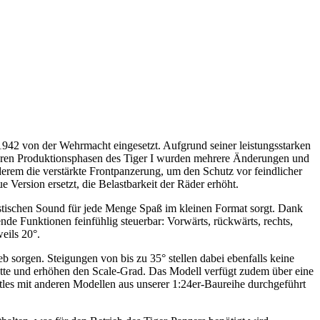
42 von der Wehrmacht eingesetzt. Aufgrund seiner leistungsstarken
tleren Produktionsphasen des Tiger I wurden mehrere Änderungen und
rem die verstärkte Frontpanzerung, um den Schutz vor feindlicher
ersion ersetzt, die Belastbarkeit der Räder erhöht.
listischen Sound für jede Menge Spaß im kleinen Format sorgt. Dank
 Funktionen feinfühlig steuerbar: Vorwärts, rückwärts, rechts,
eils 20°.
sorgen. Steigungen von bis zu 35° stellen dabei ebenfalls keine
ette und erhöhen den Scale-Grad. Das Modell verfügt zudem über eine
tles mit anderen Modellen aus unserer 1:24er-Baureihe durchgeführt