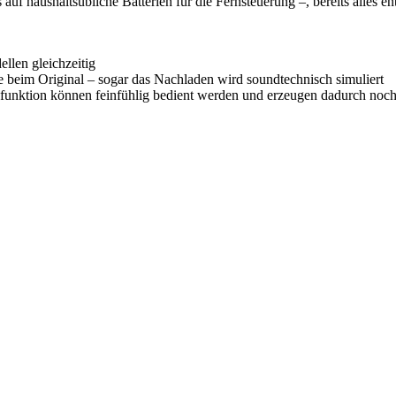
uf haushaltsübliche Batterien für die Fernsteuerung –, bereits alles en
len gleichzeitig
 beim Original – sogar das Nachladen wird soundtechnisch simuliert
ssfunktion können feinfühlig bedient werden und erzeugen dadurch no