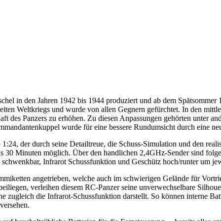
el in den Jahren 1942 bis 1944 produziert und ab dem Spätsommer 19
Zweiten Weltkriegs und wurde von allen Gegnern gefürchtet. In den mit
ft des Panzers zu erhöhen. Zu diesen Anpassungen gehörten unter ande
mmandantenkuppel wurde für eine bessere Rundumsicht durch eine neue V
 1:24, der durch seine Detailtreue, die Schuss-Simulation und den rea
30 Minuten möglich. Über den handlichen 2,4GHz-Sender sind folgende
 schwenkbar, Infrarot Schussfunktion und Geschütz hoch/runter um jew
ketten angetrieben, welche auch im schwierigen Gelände für Vortrieb 
 beiliegen, verleihen diesem RC-Panzer seine unverwechselbare Silhou
ugleich die Infrarot-Schussfunktion darstellt. So können interne Bat
versehen.