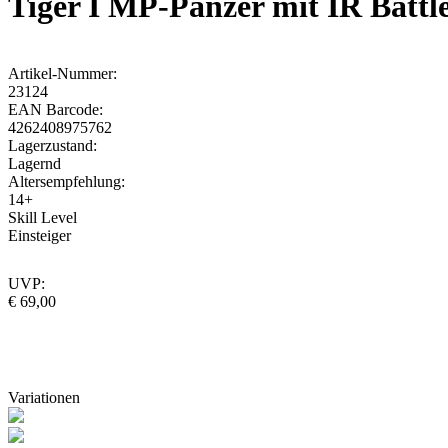
Tiger I MP-Panzer mit IR Batt
Artikel-Nummer:
23124
EAN Barcode:
4262408975762
Lagerzustand:
Lagernd
Altersempfehlung:
14+
Skill Level
Einsteiger
UVP:
€ 69,00
Variationen