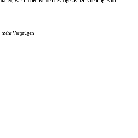
thalten, was für den Betrieb des Tiger-Panzers benötigt wird.
ch mehr Vergnügen