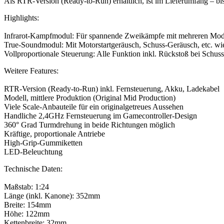
Als RTR-Version (Ready-to-Run) erhältlich, ist im Lieferumfang – bis a
Highlights:
Infrarot-Kampfmodul: Für spannende Zweikämpfe mit mehreren Model
True-Soundmodul: Mit Motorstartgeräusch, Schuss-Geräusch, etc. wie
Vollproportionale Steuerung: Alle Funktion inkl. Rückstoß bei Schu
Weitere Features:
RTR-Version (Ready-to-Run) inkl. Fernsteuerung, Akku, Ladekabel
Modell, mittlere Produktion (Original Mid Production)
Viele Scale-Anbauteile für ein originalgetreues Aussehen
Handliche 2,4GHz Fernsteuerung im Gamecontroller-Design
360° Grad Turmdrehung in beide Richtungen möglich
Kräftige, proportionale Antriebe
High-Grip-Gummiketten
LED-Beleuchtung
Technische Daten:
Maßstab: 1:24
Länge (inkl. Kanone): 352mm
Breite: 154mm
Höhe: 122mm
Kettenbreite: 32mm