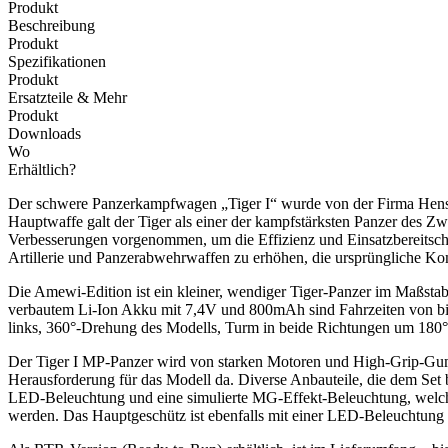
Produkt
Beschreibung
Produkt
Spezifikationen
Produkt
Ersatzteile & Mehr
Produkt
Downloads
Wo
Erhältlich?
Der schwere Panzerkampfwagen „Tiger I“ wurde von der Firma Hensch
Hauptwaffe galt der Tiger als einer der kampfstärksten Panzer des 
Verbesserungen vorgenommen, um die Effizienz und Einsatzbereitscha
Artillerie und Panzerabwehrwaffen zu erhöhen, die ursprüngliche Ko
Die Amewi-Edition ist ein kleiner, wendiger Tiger-Panzer im Maßstab
verbautem Li-Ion Akku mit 7,4V und 800mAh sind Fahrzeiten von bis 
links, 360°-Drehung des Modells, Turm in beide Richtungen um 180°
Der Tiger I MP-Panzer wird von starken Motoren und High-Grip-Gummi
Herausforderung für das Modell da. Diverse Anbauteile, die dem Set
LED-Beleuchtung und eine simulierte MG-Effekt-Beleuchtung, welche z
werden. Das Hauptgeschütz ist ebenfalls mit einer LED-Beleuchtung 