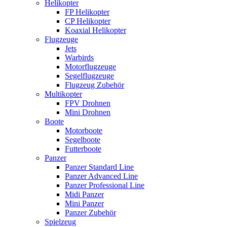
Helikopter
FP Helikopter
CP Helikopter
Koaxial Helikopter
Flugzeuge
Jets
Warbirds
Motorflugzeuge
Segelflugzeuge
Flugzeug Zubehör
Multikopter
FPV Drohnen
Mini Drohnen
Boote
Motorboote
Segelboote
Futterboote
Panzer
Panzer Standard Line
Panzer Advanced Line
Panzer Professional Line
Midi Panzer
Mini Panzer
Panzer Zubehör
Spielzeug