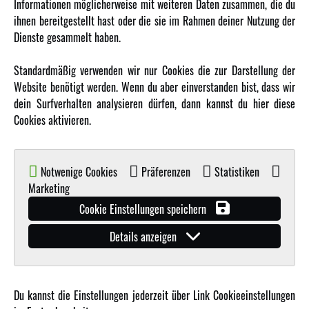
Informationen möglicherweise mit weiteren Daten zusammen, die du
ihnen bereitgestellt hast oder die sie im Rahmen deiner Nutzung der
MEHR VON AMEWI
Dienste gesammelt haben.
AMXRacing - Qualitäts RC-Zubehör
Standardmäßig verwenden wir nur Cookies die zur Darstellung der
Amewi Construction - Nutzfahrzeuge
Website benötigt werden. Wenn du aber einverstanden bist, dass wir
Malinos - Die kreative Seite von Amewi
dein Surfverhalten analysieren dürfen, dann kannst du hier diese
Cookies aktivieren.
Werden Sie Amewi Händler
Amewi B2B-Shop
Notwenige Cookies
Präferenzen
Statistiken
Marketing
Cookie Einstellungen speichern
Details anzeigen
© Copyright 2019 - 2026 Amewi Trade GmbH - Alle Rechte vorbehalten |
Impressum
| Der
Verkauf erfolgt an Gewerbetreibende in unserem
B2B Shop
.!
Du kannst die Einstellungen jederzeit über Link Cookieeinstellungen