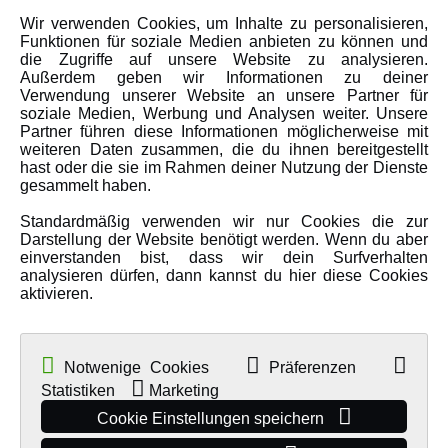
Newsletter
Wir verwenden Cookies, um Inhalte zu personalisieren,
Funktionen für soziale Medien anbieten zu können und
Über uns
die Zugriffe auf unsere Website zu analysieren.
Karriere
Außerdem geben wir Informationen zu deiner
Verwendung unserer Website an unsere Partner für
Amewi Kataloge
soziale Medien, Werbung und Analysen weiter. Unsere
Partner führen diese Informationen möglicherweise mit
weiteren Daten zusammen, die du ihnen bereitgestellt
hast oder die sie im Rahmen deiner Nutzung der Dienste
MEHR VON AMEWI
gesammelt haben.
Standardmäßig verwenden wir nur Cookies die zur
AMXRacing - Qualitäts RC-Zubehör
Darstellung der Website benötigt werden. Wenn du aber
einverstanden bist, dass wir dein Surfverhalten
Amewi Construction - Nutzfahrzeuge
analysieren dürfen, dann kannst du hier diese Cookies
Malinos - Die kreative Seite von Amewi
aktivieren.
Werden Sie Amewi Händler
Amewi B2B-Shop
Notwenige Cookies
Präferenzen
Statistiken
Marketing
Cookie Einstellungen speichern