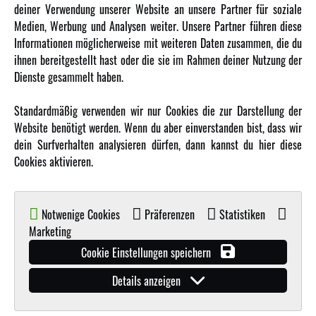
Über uns
deiner Verwendung unserer Website an unsere Partner für soziale
Medien, Werbung und Analysen weiter. Unsere Partner führen diese
Karriere
Informationen möglicherweise mit weiteren Daten zusammen, die du
Amewi Kataloge
ihnen bereitgestellt hast oder die sie im Rahmen deiner Nutzung der
Dienste gesammelt haben.
MEHR VON AMEWI
Standardmäßig verwenden wir nur Cookies die zur Darstellung der
Website benötigt werden. Wenn du aber einverstanden bist, dass wir
AMXRacing - Qualitäts RC-Zubehör
dein Surfverhalten analysieren dürfen, dann kannst du hier diese
Amewi Construction - Nutzfahrzeuge
Cookies aktivieren.
Malinos - Die kreative Seite von Amewi
Werden Sie Amewi Händler
Notwenige Cookies
Präferenzen
Statistiken
Amewi B2B-Shop
Marketing
Cookie Einstellungen speichern
Details anzeigen