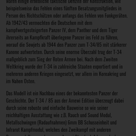
waren einige erhebliche taktische Defizite der Konstruktion, wie
beispielsweise das Fehlen eines fünften Besatzungsmitgliedes in
Person des Richtschützen oder anfangs das Fehlen von Funkgeräten.
Ab 1942/43 vermochten die Deutschen mit dem
kampfwertgesteigerten Panzer IV, dem Panther und dem Tiger
ihrerseits an Kampfkraft überlegene Panzer ins Feld zu führen,
worauf die Sowjets ab 1944 den Panzer zum T-34/85 mit stärkerer
Kanone aufwerteten. Durch seine enorme Überzahl trug der T-34
maßgeblich zum Sieg der Roten Armee bei. Nach dem Zweiten
Weltkrieg wurde der T-34 in zahlreiche Staaten exportiert und in
mehreren anderen Kriegen eingesetzt, vor allem im Koreakrieg und
im Nahen Osten.
Das Modell ist ein Nachbau eines der bekanntesten Panzer der
Geschichte. Der T-34 / 85 aus der Amewi Edition überzeugt dabei
durch seine robuste und einfache Bauweise so wie seiner
reichhaltigen Ausstattung wie z.B. Rauch und Sound Modul,
Metallschwingen (Radaufnahmen) 6mm BB Schusseinheit und
Infrarot Kampfmodul, welches den Zweikampf mit anderen