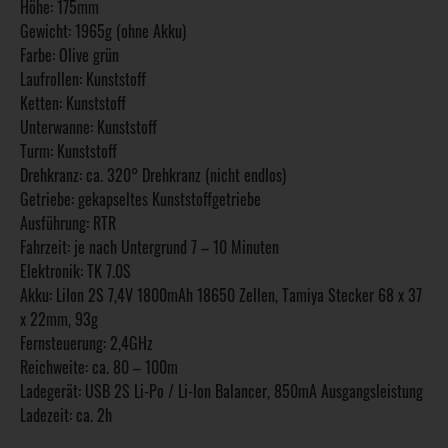
Höhe: 175mm
Gewicht: 1965g (ohne Akku)
Farbe: Olive grün
Laufrollen: Kunststoff
Ketten: Kunststoff
Unterwanne: Kunststoff
Turm: Kunststoff
Drehkranz: ca. 320° Drehkranz (nicht endlos)
Getriebe: gekapseltes Kunststoffgetriebe
Ausführung: RTR
Fahrzeit: je nach Untergrund 7 – 10 Minuten
Elektronik: TK 7.0S
Akku: LiIon 2S 7,4V 1800mAh 18650 Zellen, Tamiya Stecker 68 x 37
x 22mm, 93g
Fernsteuerung: 2,4GHz
Reichweite: ca. 80 – 100m
Ladegerät: USB 2S Li-Po / Li-Ion Balancer, 850mA Ausgangsleistung
Ladezeit: ca. 2h