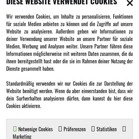
DIESE WEBSITE VERWENDET COOKIES
INFORMATIONEN
Wir verwenden Cookies, um Inhalte zu personalisieren, Funktionen
für soziale Medien anbieten zu können und die Zugriffe auf unsere
Newsletter
Website zu analysieren. Außerdem geben wir Informationen zu
Über uns
deiner Verwendung unserer Website an unsere Partner für soziale
Medien, Werbung und Analysen weiter. Unsere Partner führen diese
Karriere
Informationen möglicherweise mit weiteren Daten zusammen, die du
Amewi Kataloge
ihnen bereitgestellt hast oder die sie im Rahmen deiner Nutzung der
Dienste gesammelt haben.
MEHR VON AMEWI
Standardmäßig verwenden wir nur Cookies die zur Darstellung der
Website benötigt werden. Wenn du aber einverstanden bist, dass wir
AMXRacing - Qualitäts RC-Zubehör
dein Surfverhalten analysieren dürfen, dann kannst du hier diese
Amewi Construction - Nutzfahrzeuge
Cookies aktivieren.
Malinos - Die kreative Seite von Amewi
Werden Sie Amewi Händler
Notwenige Cookies
Präferenzen
Statistiken
Amewi B2B-Shop
Marketing