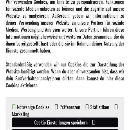
Wir verwenden Cookies, um Inhalte zu personalisieren, Funktionen
für soziale Medien anbieten zu können und die Zugriffe auf unsere
Newsletter
Website zu analysieren. Außerdem geben wir Informationen zu
Über uns
deiner Verwendung unserer Website an unsere Partner für soziale
Medien, Werbung und Analysen weiter. Unsere Partner führen diese
Karriere
Informationen möglicherweise mit weiteren Daten zusammen, die du
Amewi Kataloge
ihnen bereitgestellt hast oder die sie im Rahmen deiner Nutzung der
Dienste gesammelt haben.
MEHR VON AMEWI
Standardmäßig verwenden wir nur Cookies die zur Darstellung der
Website benötigt werden. Wenn du aber einverstanden bist, dass wir
AMXRacing - Qualitäts RC-Zubehör
dein Surfverhalten analysieren dürfen, dann kannst du hier diese
Amewi Construction - Nutzfahrzeuge
Cookies aktivieren.
Malinos - Die kreative Seite von Amewi
Werden Sie Amewi Händler
Notwenige Cookies
Präferenzen
Statistiken
Amewi B2B-Shop
Marketing
Cookie Einstellungen speichern