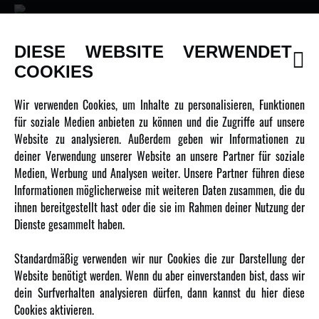
DIESE WEBSITE VERWENDET
INFORMATIONEN
COOKIES
Newsletter
Wir verwenden Cookies, um Inhalte zu personalisieren, Funktionen
Über uns
für soziale Medien anbieten zu können und die Zugriffe auf unsere
Website zu analysieren. Außerdem geben wir Informationen zu
Karriere
deiner Verwendung unserer Website an unsere Partner für soziale
Amewi Kataloge
Medien, Werbung und Analysen weiter. Unsere Partner führen diese
Informationen möglicherweise mit weiteren Daten zusammen, die du
ihnen bereitgestellt hast oder die sie im Rahmen deiner Nutzung der
MEHR VON AMEWI
Dienste gesammelt haben.
AMXRacing - Qualitäts RC-Zubehör
Standardmäßig verwenden wir nur Cookies die zur Darstellung der
Amewi Construction - Nutzfahrzeuge
Website benötigt werden. Wenn du aber einverstanden bist, dass wir
Malinos - Die kreative Seite von Amewi
dein Surfverhalten analysieren dürfen, dann kannst du hier diese
Cookies aktivieren.
Werden Sie Amewi Händler